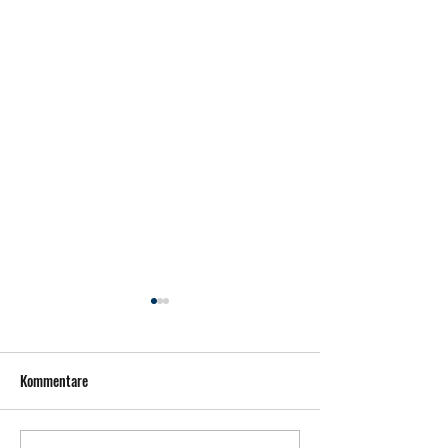
Kommentare
Pitstop Roscoff & Delfine