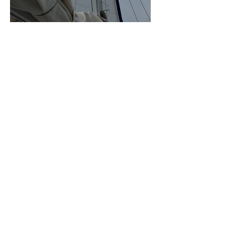
Risse in den Segeln
Christopher
Pitstop Roscoff & Delfine