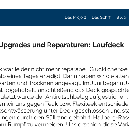
Das Projekt
Das Schiff
Bilder
Upgrades und Reparaturen:
Laufdeck
k war leider nicht mehr reparabel. Glücklicherwe
b eines Tages erledigt. Dann haben wir die alte
rten und Trocknen angesagt. Im Juni begann Jad
t abgehobelt, anschließend das Deck gespachtel
Zuletzt wurde der Antirutschbelag aufgestrichen
 wir uns gegen Teak bzw. Flexiteek entschieden
cksentwässerung unter Deck geschlossen und sta
gen durch den Süllrand gebohrt. Hallberg-Rassy
m Rumpf zu vermeiden. Uns erschien diese Vari